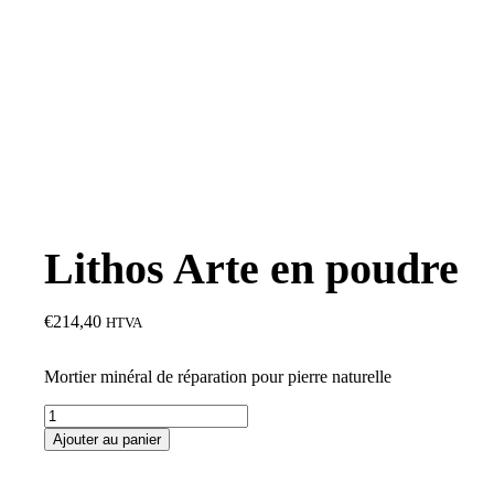
Lithos Arte en poudre
€
214,40
HTVA
Mortier minéral de réparation pour pierre naturelle
quantité
de
Ajouter au panier
Lithos
Arte
en