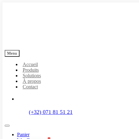
Passer
au
contenu
Menu
Accueil
Produits
Solutions
À propos
Contact
(+32) 071 81 51 21
Toggle
Navigation
Panier