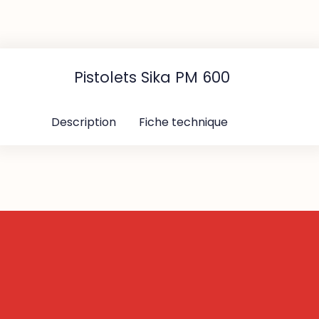
Pistolets
Sika
PM
600
Pistolets Sika PM 600
Description
Fiche technique