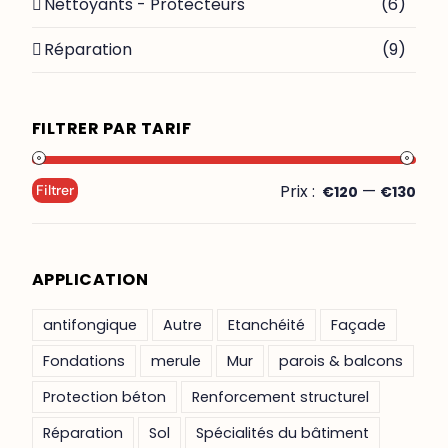
Nettoyants - Protecteurs
(6)
Réparation
(9)
FILTRER PAR TARIF
Prix :
—
Filtrer
€120
€130
APPLICATION
antifongique
Autre
Etanchéité
Façade
Fondations
merule
Mur
parois & balcons
Protection béton
Renforcement structurel
Réparation
Sol
Spécialités du bâtiment