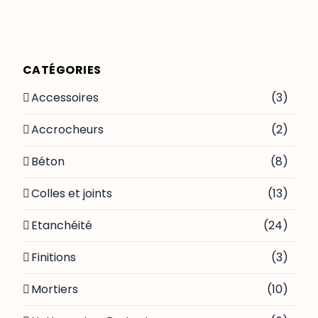
CATÉGORIES
Accessoires
(3)
Accrocheurs
(2)
Béton
(8)
Colles et joints
(13)
Etanchéité
(24)
Finitions
(3)
Mortiers
(10)