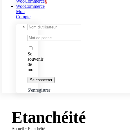
WooCommerce
0
WooCommerce
Mon
Compte
Identifiant
:
Mot
de
passe
:
Se
souvenir
de
moi
S'enregistrer
Etanchéité
Accueil
•
Etanchéité