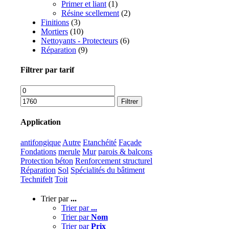
Primer et liant
(1)
Résine scellement
(2)
Finitions
(3)
Mortiers
(10)
Nettoyants - Protecteurs
(6)
Réparation
(9)
Filtrer par tarif
Filtrer
Application
antifongique
Autre
Etanchéité
Façade
Fondations
merule
Mur
parois & balcons
Protection béton
Renforcement structurel
Réparation
Sol
Spécialités du bâtiment
Technifelt
Toit
Trier par
...
Trier par
...
Trier par
Nom
Trier par
Prix