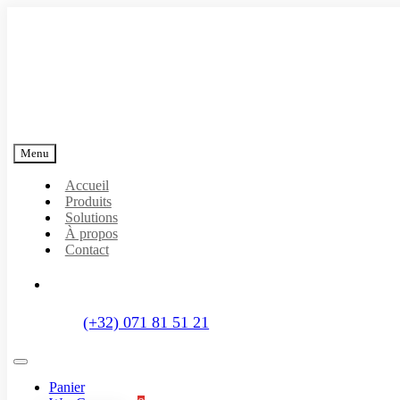
Passer
au
contenu
Menu
Accueil
Produits
Solutions
À propos
Contact
(+32) 071 81 51 21
Toggle
Navigation
Panier