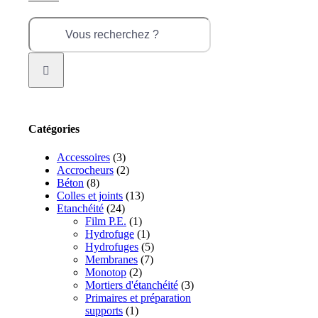
Rechercher:
Catégories
Accessoires
(3)
Accrocheurs
(2)
Béton
(8)
Colles et joints
(13)
Etanchéité
(24)
Film P.E.
(1)
Hydrofuge
(1)
Hydrofuges
(5)
Membranes
(7)
Monotop
(2)
Mortiers d'étanchéité
(3)
Primaires et préparation
supports
(1)