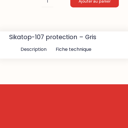
Ajouter au panier
quantité
de
Sikatop-
107
protection
Sikatop-107 protection – Gris
-
Gris
Description
Fiche technique