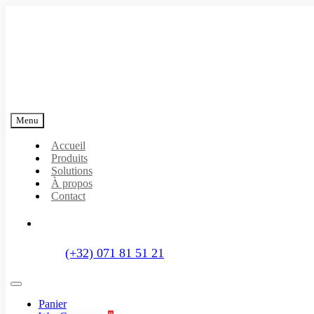
Passer
au
contenu
Menu
Accueil
Produits
Solutions
À propos
Contact
(+32) 071 81 51 21
Toggle
Navigation
Panier