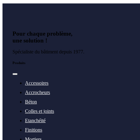
vue
rapide
du
produit
Pour chaque problème,
une solution !
Spécialiste du bâtiment depuis 1977.
Produits
Toggle
Navigation
Accessoires
Accrocheurs
Béton
Colles et joints
Etanchéité
Finitions
Mortiers