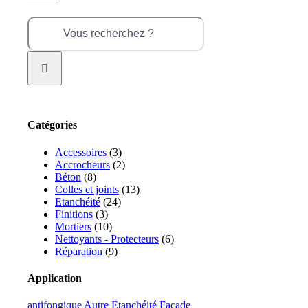
Rechercher:
Catégories
Accessoires
(3)
Accrocheurs
(2)
Béton
(8)
Colles et joints
(13)
Etanchéité
(24)
Finitions
(3)
Mortiers
(10)
Nettoyants - Protecteurs
(6)
Réparation
(9)
Application
antifongique
Autre
Etanchéité
Façade