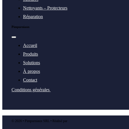
Nettoyants – Protecteurs
Réparation
Pimpurniaux
Toggle
Navigation
Accueil
Produits
Solutions
À propos
Contact
Conditions générales
©
2026 • Pimpurniaux SRL • Réalisé par