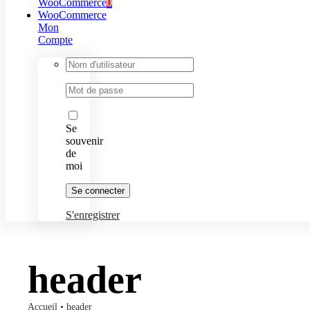
WooCommerce
0
WooCommerce
Mon
Compte
Identifiant
:
Mot
de
passe
:
Se
souvenir
de
moi
S'enregistrer
header
Accueil
•
header