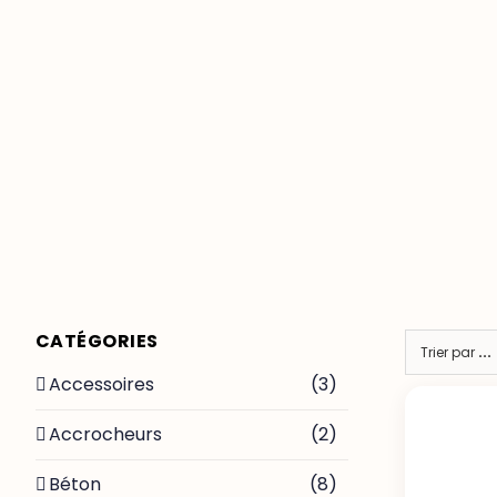
Passer
au
contenu
CATÉGORIES
Trier par
...
Accessoires
(3)
Accrocheurs
(2)
Béton
(8)