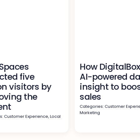
Spaces
How DigitalBo
cted five
AI-powered da
on visitors by
insight to boo
oving the
sales
ent
Categories:
Customer Experi
Marketing
s:
Customer Experience
,
Local