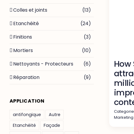
Colles et joints
(13)
Etanchéité
(24)
Finitions
(3)
Mortiers
(10)
How 
Nettoyants - Protecteurs
(6)
attra
Réparation
(9)
milli
impr
cont
APPLICATION
Categorie
antifongique
Autre
Marketing
Etanchéité
Façade